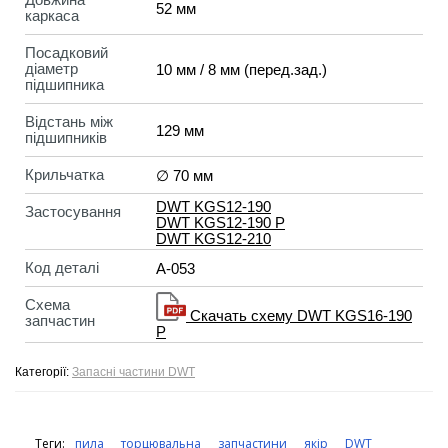
52 мм
каркаса
Посадковий
діаметр
10 мм / 8 мм (перед.зад.)
підшипника
Відстань між
129 мм
підшипників
Крильчатка
∅ 70 мм
DWT KGS12-190
Застосування
DWT KGS12-190 P
DWT KGS12-210
Код деталі
A-053
Схема
Скачать схему DWT KGS16-190
запчастин
P
Категорії:
Запасні частини DWT
Теги:
пила
торцювальна
запчастини
якір
DWT