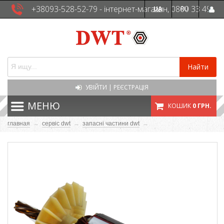
+38093-528-52-79 - інтернет-магазин, 0800 33 49
UA
RU
41 - сервісна служба
Найти
УВІЙТИ
|
РЕЄСТРАЦІЯ
МЕНЮ
КОШИК
0 ГРН.
главная
→
сервіс dwt
→
запасні частини dwt
→