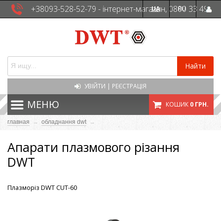
+38093-528-52-79 - інтернет-магазин, 0800 33 49
UA
RU
41 - сервісна служба
Найти
УВІЙТИ
|
РЕЄСТРАЦІЯ
МЕНЮ
КОШИК
0 ГРН.
главная
→
обладнання dwt
→
Апарати плазмового різання
DWT
Плазморіз DWT CUT-60