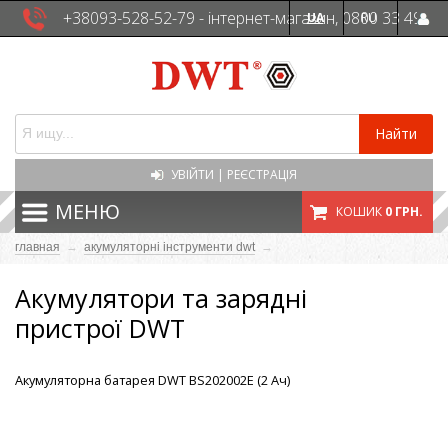
+38093-528-52-79 - інтернет-магазин, 0800 33 49
UA
RU
41 - сервісна служба
Найти
УВІЙТИ
|
РЕЄСТРАЦІЯ
МЕНЮ
КОШИК
0 ГРН.
главная
→
акумуляторні інструменти dwt
→
Акумулятори та зарядні
пристрої DWT
Акумуляторна батарея DWT BS202002E (2 Ач)