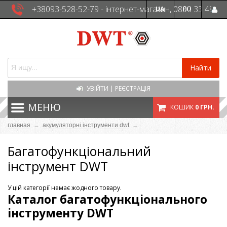
+38093-528-52-79 - інтернет-магазин, 0800 33 49
UA
RU
41 - сервісна служба
Найти
УВІЙТИ
|
РЕЄСТРАЦІЯ
МЕНЮ
КОШИК
0 ГРН.
главная
→
акумуляторні інструменти dwt
→
Багатофункціональний
інструмент DWT
У цій категорії немає жодного товару.
Каталог багатофункціонального
інструменту DWT