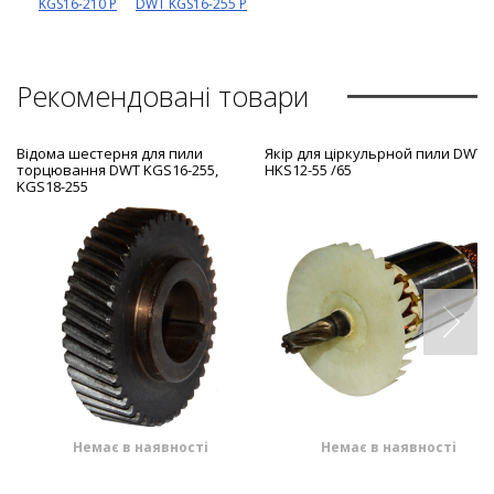
KGS16-210 P
DWT KGS16-255 P
Рекомендовані товари
Відома шестерня для пили
Якір для ціркульрной пили DWT
торцювання DWT KGS16-255,
HKS12-55 /65
KGS18-255
Немає в наявності
Немає в наявності