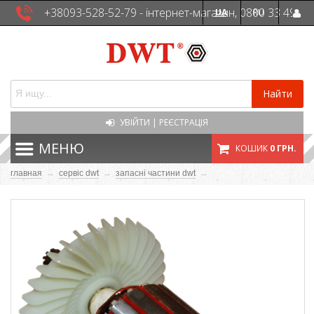
+38093-528-52-79 - інтернет-магазин, 0800 33 49
UA
RU
41 - сервісна служба
Найти
УВІЙТИ
|
РЕЄСТРАЦІЯ
МЕНЮ
КОШИК
0 ГРН.
главная
→
сервіс dwt
→
запасні частини dwt
→