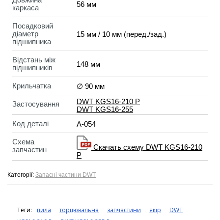
56 мм
каркаса
Посадковий
діаметр
15 мм / 10 мм (перед./зад.)
підшипника
Відстань між
148 мм
підшипників
Крильчатка
∅ 90 мм
DWT KGS16-210 P
Застосування
DWT KGS16-255
Код деталі
A-054
Схема
Скачать схему DWT KGS16-210
запчастин
P
Категорії:
Запасні частини DWT
Теги:
пила
торцювальна
запчастини
якір
DWT