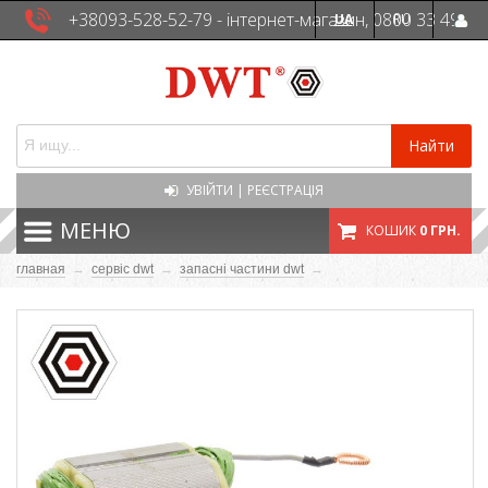
+38093-528-52-79 - інтернет-магазин, 0800 33 49
UA
RU
41 - сервісна служба
Найти
УВІЙТИ
|
РЕЄСТРАЦІЯ
МЕНЮ
КОШИК
0 ГРН.
главная
→
сервіс dwt
→
запасні частини dwt
→