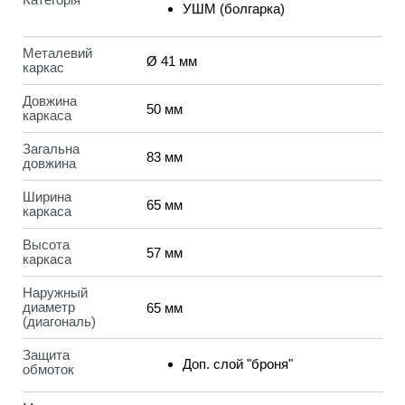
УШМ (болгарка)
Металевий
Ø 41 мм
каркас
Довжина
50 мм
каркаса
Загальна
83 мм
довжина
Ширина
65 мм
каркаса
Высота
57 мм
каркаса
Наружный
диаметр
65 мм
(диагональ)
Защита
Доп. слой "броня"
обмоток