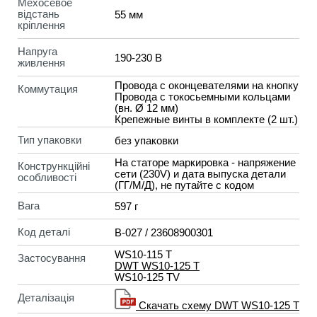
Мехосевое
відстань
55 мм
кріплення
Напруга
190-230 B
живлення
Провода с оконцевателями на кнопку
Коммутация
Провода с токосьемными кольцами
(вн. Ø 12 мм)
Крепежные винты в комплекте (2 шт.)
Тип упаковки
без упаковки
На статоре маркировка - напряжение
Констрункційні
сети (230V) и дата выпуска детали
особливості
(ГГ/М/Д), не путайте с кодом
Вага
597 г
Код деталі
B-027 / 23608900301
WS10-115 T
Застосування
DWT WS10-125 T
WS10-125 TV
Деталізація
Скачать схему DWT WS10-125 T