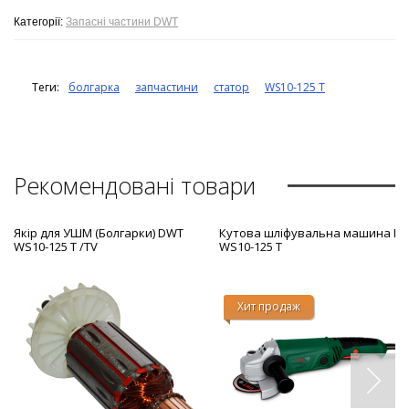
Категорії:
Запасні частини DWT
Теги:
болгарка
запчастини
статор
WS10-125 T
Рекомендовані товари
Якір для УШМ (Болгарки) DWT
Кутова шліфувальна машина D
WS10-125 T /TV
WS10-125 T
Хит продаж