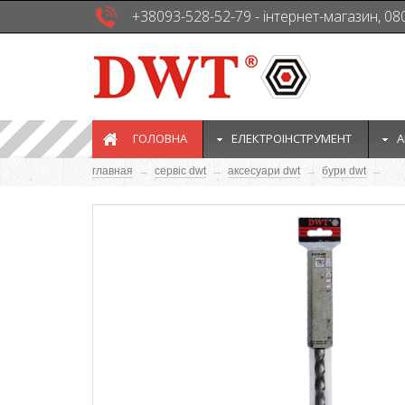
+38093-528-52-79 - інтернет-магазин, 08
ГОЛОВНА
EЛЕКТРОІНСТРУМЕНТ
А
главная
→
сервіс dwt
→
аксесуари dwt
→
бури dwt
→