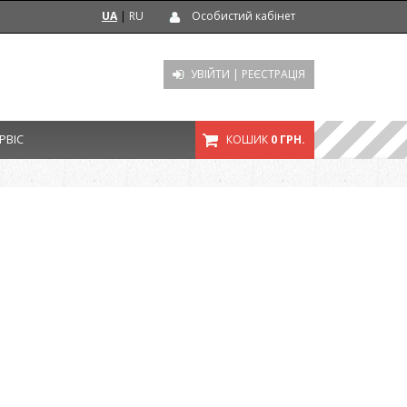
UA
|
RU
Особистий кабінет
УВІЙТИ
|
РЕЄСТРАЦІЯ
РВІС
КОШИК
0 ГРН.