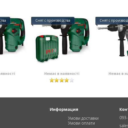
ства
Снят с производства
Снят с производ
аявності
Немає в наявності
Немає в н
Информация
Кон
093-
Умови доставки
Умови оплати
sal