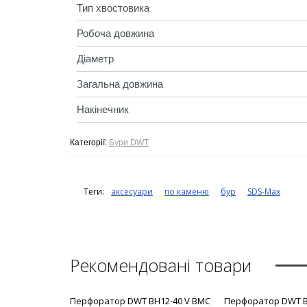
Тип хвостовика
Робоча довжина
Діаметр
Загальна довжина
Накінечник
Категорії:
Бури DWT
Теги:
аксесуари
по каменю
бур
SDS-Max
Рекомендовані товари
Перфоратор DWT BH12-40 V BMC
Перфоратор DWT B