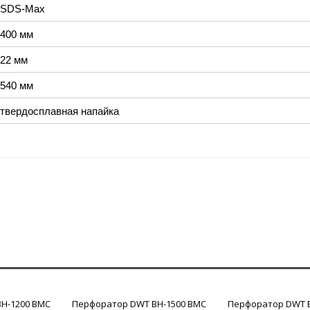
SDS-Max
400 мм
22 мм
540 мм
твердосплавная напайка
H-1200 BMC
Перфоратор DWT BH-1500 BMC
Перфоратор DWT 