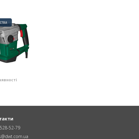
ства
аявності
такти
528-52-79
es@dwt.com.ua