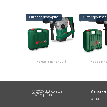
Снят с производства
Снят с производ
Немає в наявності
Немає в н
© 2026 dwt.com.ua
Магазин
DWT Україна
Кошик