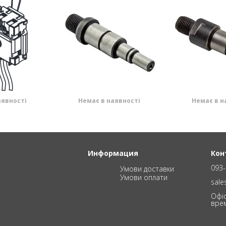
аявності
Немає в наявності
Немає в н
Информация
Кон
093-
Умови доставки
Умови оплати
sal
Офіс
вре