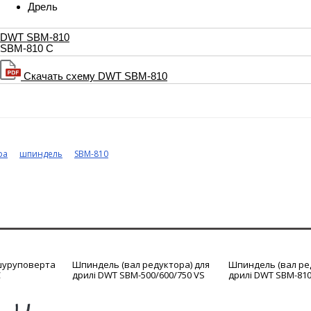
Дрель
DWT SBM-810
SBM-810 C
Скачать схему DWT SBM-810
ра
шпиндель
SBM-810
 шуруповерта
Шпиндель (вал редуктора) для
Шпиндель (вал ре
C
дрилі DWT SBM-500/600/750 VS
дрилі DWT SBM-810