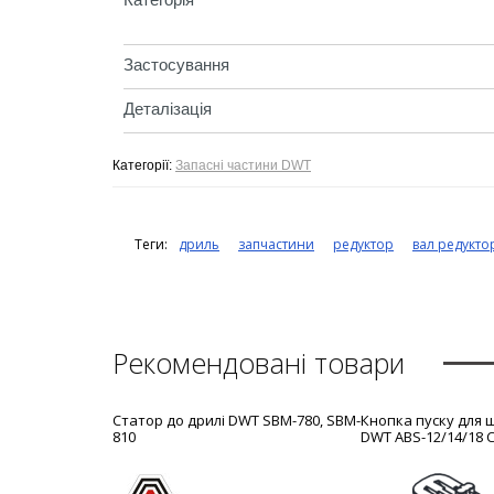
Застосування
Деталізація
Категорії:
Запасні частини DWT
Теги:
дриль
запчастини
редуктор
вал редукто
Рекомендовані товари
Статор до дрилі DWT SBM-780, SBM-
Кнопка пуску для
810
DWT ABS-12/14/18 