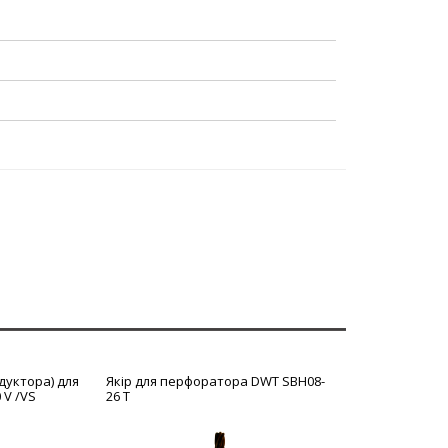
дуктора) для
Якір для перфоратора DWT SBH08-
 V /VS
26 T