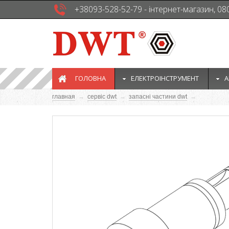
+38093-528-52-79 - інтернет-магазин, 08
ГОЛОВНА
EЛЕКТРОІНСТРУМЕНТ
А
главная
→
сервіс dwt
→
запасні частини dwt
→