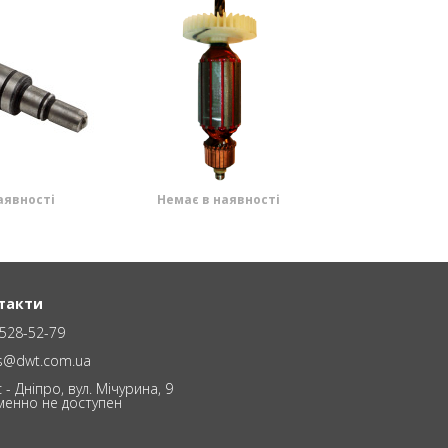
аявності
Немає в наявності
такти
528-52-79
es@dwt.com.ua
 - Дніпро, вул. Мічурина, 9
менно не доступен