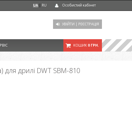
UA
|
RU
Особистий кабінет
УВІЙТИ
|
РЕЄСТРАЦІЯ
РВІС
КОШИК
0 ГРН.
) для дрилі DWT SBM-810