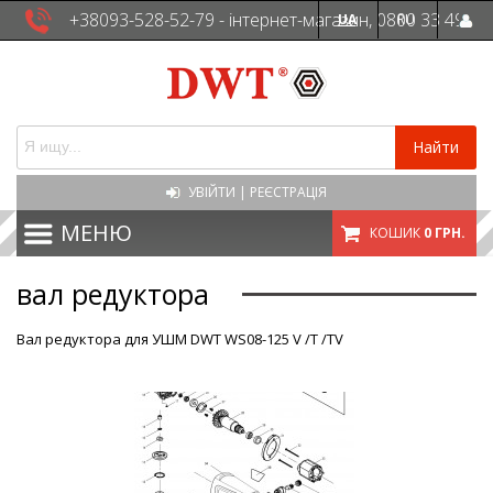
+38093-528-52-79 - інтернет-магазин, 0800 33 49
UA
RU
41 - сервісна служба
Найти
УВІЙТИ
|
РЕЄСТРАЦІЯ
МЕНЮ
КОШИК
0 ГРН.
вал редуктора
Вал редуктора для УШМ DWT WS08-125 V /T /TV