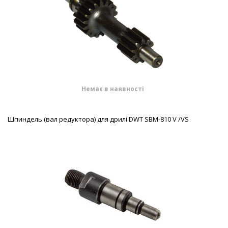
Немає в наявності
Шпиндель (вал редуктора) для дрилі DWT SBM-810 V /VS