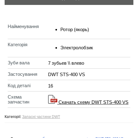
Найменування
Ротор (якорь)
Категорія
Электролобзик
Зуби вала
7 зубьев \\ влево
Застосування
DWT STS-400 VS
Код деталі
16
Схема
запчастин
Скачать схему DWT STS-400 VS
Категорії:
Запасні частини DWT