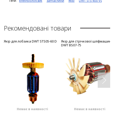
Теги:
електролобзик
запчастини
якір
DWT STS-400 VS
Рекомендовані товари
Якір для лобзика DWT STS05-60 D
Якір для стрічкової шліфмашини
DWT BS07-75
Немає в наявності
Немає в наявності