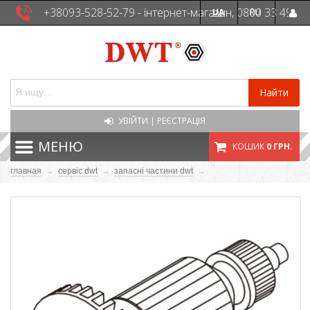
+38093-528-52-79 - інтернет-магазин, 0800 33 49
UA
RU
41 - сервісна служба
Найти
УВІЙТИ
|
РЕЄСТРАЦІЯ
МЕНЮ
КОШИК
0 ГРН.
главная
→
сервіс dwt
→
запасні частини dwt
→