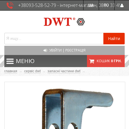
+38093-528-52-79 - інтернет-магазин, 0800 33 49
UA
RU
41 - сервісна служба
Найти
УВІЙТИ
|
РЕЄСТРАЦІЯ
МЕНЮ
КОШИК
0 ГРН.
главная
→
сервіс dwt
→
запасні частини dwt
→