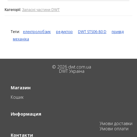
Категорії:
Запасні частини DWT
Теги:
електролобзик
редуктор
DWT STS06-80 D
привід
механіка
© 2026 dwt.com.ua
DWT Україна
Магазин
Кошик
Информация
Умови доставки
Умови оплати
Контакти