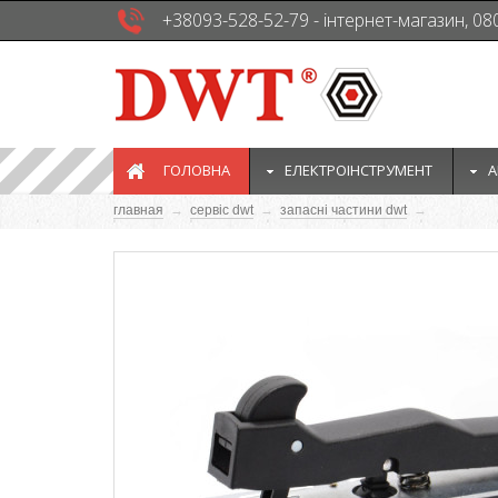
+38093-528-52-79 - інтернет-магазин, 08
ГОЛОВНА
EЛЕКТРОІНСТРУМЕНТ
А
главная
→
сервіс dwt
→
запасні частини dwt
→