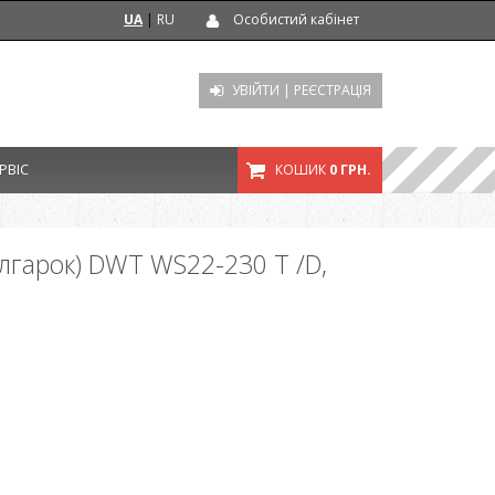
UA
|
RU
Особистий кабінет
УВІЙТИ
|
РЕЄСТРАЦІЯ
РВІС
КОШИК
0 ГРН.
лгарок) DWT WS22-230 T /D,