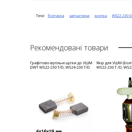
Теги:
болгарка
запчастини
кнопка
WS22-230 D
Рекомендовані товари
Графітово-вугільні щітки до УШМ
Якір для УШМ (Бол
DWT WS22-230 T/D, WS24-230 T/D
WS22-230 T /D, WS22