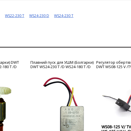
WS22-230 T
WS24-230 D
WS24-230 T
гарки) DWT
Плавний пуск для УШМ (Болгарки)
Регулятор обертів
-180 T /D
DWT WS24-230 T /D WS24-180 T /D
DWT WS08-125 V /TV