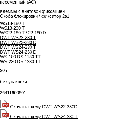
переменный (AC)
Клеммы с винтовой фиксацией
Скоба блокировки / фиксатор 2в1
WS18-180 T
WS18-230 T
WS22-180 T / 22-180 D
DWT WS22-230 T
DWT WS22-230 D
DWT WS24-230 T
DWT WS24-230 D
WS-180 DS / 180 TT
WS-230 DS / 230 TT
80 г
без упаковки
36411600601
Скачать схему DWT WS22-230D
Скачать схему DWT WS24-230 T