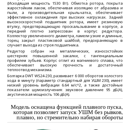
(Исходящая мощность 1530 Вт). Обмотка ротора, покрыта
жаростойким лаком, обеспечивая изоляцию от абразива и
пыли, а производительная крыльчатка, обеспечивает
эффективное охлаждения при высоких нагрузках. Задний
высокоскоростной подшипник ротора, имеет резиновую
втулку, предотвращающую проскальзывание в корпусе, а
передний плотно запрессован в корпус редуктора.
Коллектор увеличенного диаметра, ламели узкие и длинные,
торец закрыт пластиковой шайбой, предохраняющую в
случает выхода из строя подшипника.
Редуктор собран на металлических, износостойких
шестернях повышенной закалки, с тангенциальным
профилем зубьев. Корпус отлит из магниевого сплава, что
обеспечивает высокую прочность и достаточный
теплоотвод механизма.
Болгарка DWT WS24-230, развивает 6 000 оборотов холостого
хода в минуту (параметр стандартный для УШМ 230), имеет
низкий уровень вибрации 6.64 м/с^2, а также достойные
показатели шумоизлучения: звуковое давление 95 дБ(А),
акустическая мощность 106 дБ(А).
Модель оснащена функцией плавного пуска,
которая позволяет запуск УШМ без рывков,
плавно, но стремительно набирая обороты