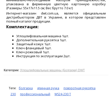
минимально-необходимым набором принадлежностей,
упакована в фирменную цветную картонную коробку
(Размеры: 55х17х11.5 см; Вес брутто 7.0 кг)
Интернет-магазин dwt.com.ua, является официальным
дистрибьютором ДВТ в Украине, в котором представлен
полный каталог продукции.
Комплектация:
Углошлифовальная машина 1шт.
Дополнительная рукоятка 1шт.
Защитный кожух 1шт.
Ключ фланцевый 1шт.
Ключ рожковый 1шт.
Инструкция по эксплуатации 2шт.
Категории:
Углошлифовальные машины (Болгарки) DWT
Теги:
болгарка
длинная ручка
поворотная рукоятка
230
профессиональный
WS24-230 T