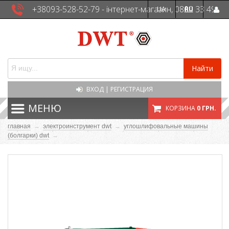
+38093-528-52-79 - інтернет-магазин, 0800 33 49
UA
RU
41 - сервісна служба
Найти
ВХОД
|
РЕГИСТРАЦИЯ
МЕНЮ
КОРЗИНА
0 ГРН.
главная
→
электроинструмент dwt
→
углошлифовальные машины
(болгарки) dwt
→