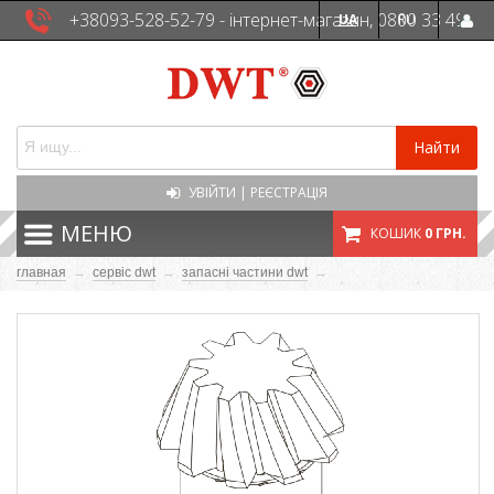
+38093-528-52-79 - інтернет-магазин, 0800 33 49
UA
RU
41 - сервісна служба
Найти
УВІЙТИ
|
РЕЄСТРАЦІЯ
МЕНЮ
КОШИК
0 ГРН.
главная
→
сервіс dwt
→
запасні частини dwt
→