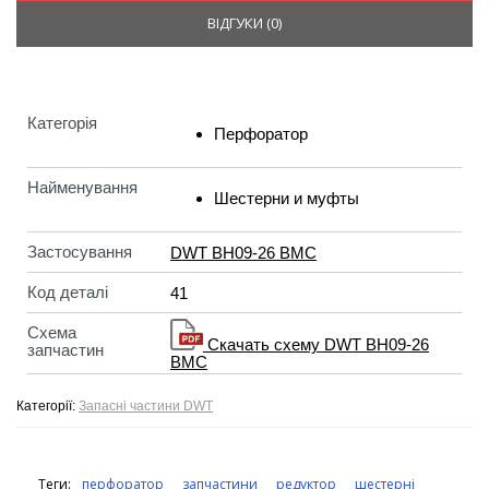
ВІДГУКИ (
0
)
Категорія
Перфоратор
Найменування
Шестерни и муфты
Застосування
DWT BH09-26 BMC
Код деталі
41
Схема
Скачать схему DWT BH09-26
запчастин
BMC
Категорії:
Запасні частини DWT
Теги:
перфоратор
запчастини
редуктор
шестерні