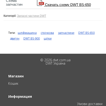
Схема
запчастин
Скачать схему DWT BS-650
Категорії:
Запасні частини DWT
Теги:
шліфмашина
стрічкова
запчастини
DWT BS-650
двигун
DWT BS-900
щітки
© 2026 dwt.com.ua
DWT Україна
Магазин
Кошик
Информация
Умови доставки