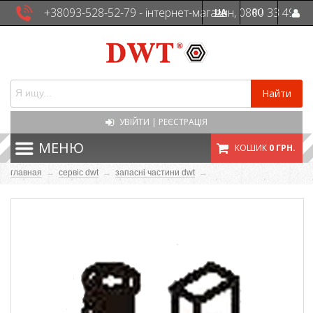
+38093-528-52-79 - інтернет-магазин, 0800 33 49
UA
RU
41 - сервісна служба
Найти
УВІЙТИ
|
РЕЄСТРАЦІЯ
МЕНЮ
КОШИК
0 ГРН.
главная
→
сервіс dwt
→
запасні частини dwt
→