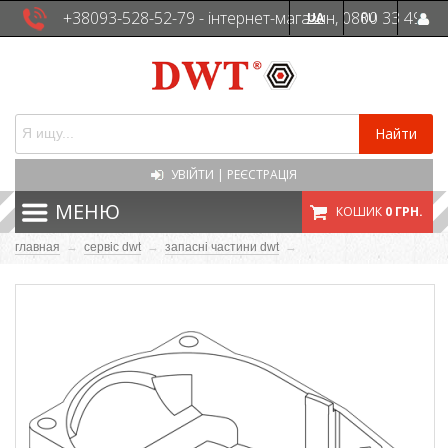
+38093-528-52-79 - інтернет-магазин, 0800 33 49
UA
RU
41 - сервісна служба
Найти
УВІЙТИ
|
РЕЄСТРАЦІЯ
МЕНЮ
КОШИК
0 ГРН.
главная
→
сервіс dwt
→
запасні частини dwt
→