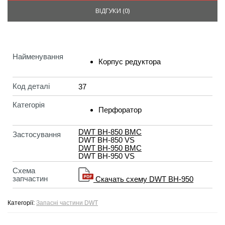
ВІДГУКИ (
0
)
Найменування
Корпус редуктора
Код деталі
37
Категорія
Перфоратор
DWT BH-850 BMC
Застосування
DWT BH-850 VS
DWT BH-950 BMC
DWT BH-950 VS
Схема
запчастин
Скачать схему DWT BH-950
Категорії:
Запасні частини DWT