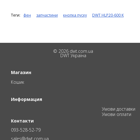
Теги:
фен
запчастини
кнопка пуску
DWT HLP20-600 K
© 2026 dwt.com.ua
DWT Україна
Магазин
Кошик
Информация
Умови доставки
Умови оплати
Контакти
093-528-52-79
sales@dwt.com.ua