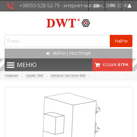
+38093-528-52-79 - інтернет-магазин, 0800 33 49
UA
RU
41 - сервісна служба
Найти
УВІЙТИ
|
РЕЄСТРАЦІЯ
МЕНЮ
КОШИК
0 ГРН.
главная
→
сервіс dwt
→
запасні частини dwt
→