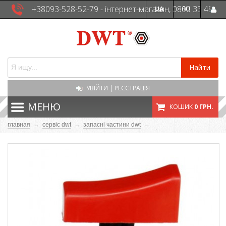
+38093-528-52-79 - інтернет-магазин, 0800 33 49
UA
RU
41 - сервісна служба
Найти
УВІЙТИ
|
РЕЄСТРАЦІЯ
МЕНЮ
КОШИК
0 ГРН.
главная
→
сервіс dwt
→
запасні частини dwt
→