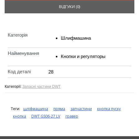
ВІДГУКИ (
0
)
Категорія
Шлифмашина
Найменування
Кнопки и регуляторы
Код деталі
28
Категорії:
Запасні частини DWT
Теги:
шліфмашина
пряма
запчастини
кнопка пуску
кнопка
DWT GS06-27 LV
гравер