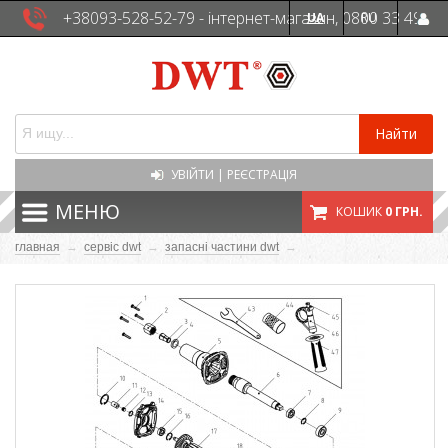
+38093-528-52-79 - інтернет-магазин, 0800 33 49
UA
RU
41 - сервісна служба
Найти
УВІЙТИ
|
РЕЄСТРАЦІЯ
МЕНЮ
КОШИК
0 ГРН.
главная
→
сервіс dwt
→
запасні частини dwt
→