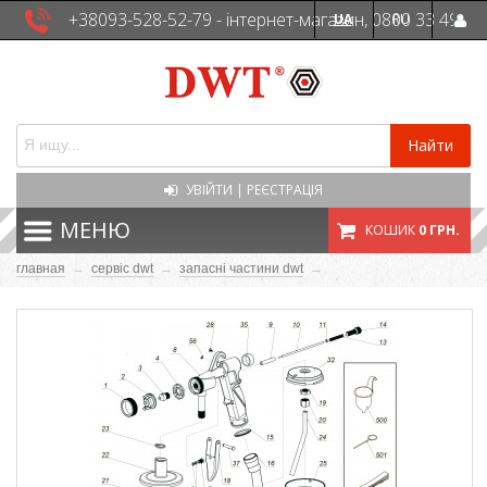
+38093-528-52-79 - інтернет-магазин, 0800 33 49
UA
RU
41 - сервісна служба
Найти
УВІЙТИ
|
РЕЄСТРАЦІЯ
МЕНЮ
КОШИК
0 ГРН.
главная
→
сервіс dwt
→
запасні частини dwt
→