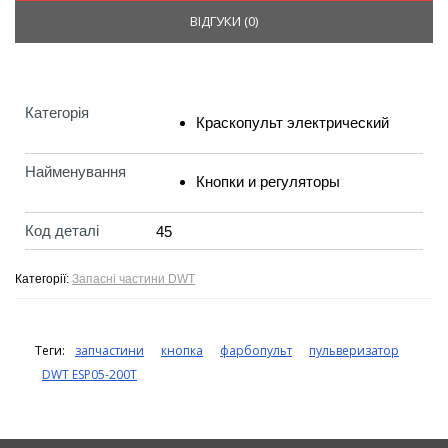
ВІДГУКИ (
0
)
Категорія
Краскопульт электрический
Найменування
Кнопки и регуляторы
Код деталі
45
Категорії:
Запасні частини DWT
Теги:
запчастини
кнопка
фарбопульт
пульверизатор
DWT ESP05-200T