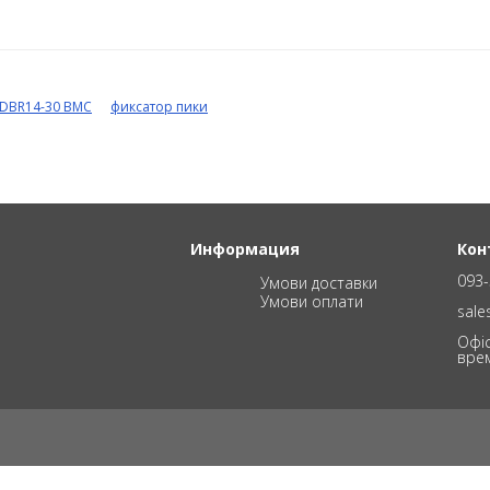
DBR14-30 BMC
фиксатор пики
Информация
Кон
093-
Умови доставки
Умови оплати
sal
Офіс
вре