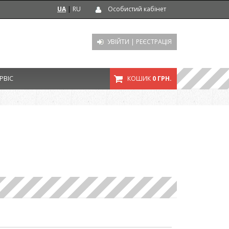
UA
|
RU
Особистий кабінет
УВІЙТИ
|
РЕЄСТРАЦІЯ
РВІС
КОШИК
0 ГРН.