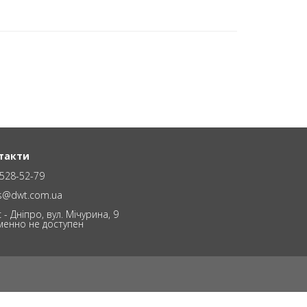
такти
528-52-79
es@dwt.com.ua
 - Дніпро, вул. Мічурина, 9
менно не доступен