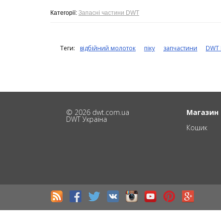
Категорії:
Запасні частини DWT
Теги:
відбійний молоток
піку
запчастини
DWT 
© 2026 dwt.com.ua
Магазин
DWT Україна
Кошик