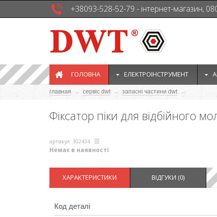
+38093-528-52-79 - інтернет-магазин, 08
ГОЛОВНА
EЛЕКТРОІНСТРУМЕНТ
А
главная
→
сервіс dwt
→
запасні частини dwt
→
Фіксатор піки для відбійного 
артикул: 302434
Немає в наявності
ХАРАКТЕРИСТИКИ
ВІДГУКИ (
0
)
Код деталі