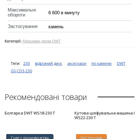
Максимальні
6 600 в минуту
обороти
Застосування
камень
Категорії:
Абразивні диски DWT
Теги:
230
відрізний диск
аксесуари
по каменю
DWT
GS-CD3-230
Рекомендовані товари
Болгарка DWT WS18-230 T
Кутова шліфувальна машина D
WS22-230 T
Снят с производства
Хит продаж