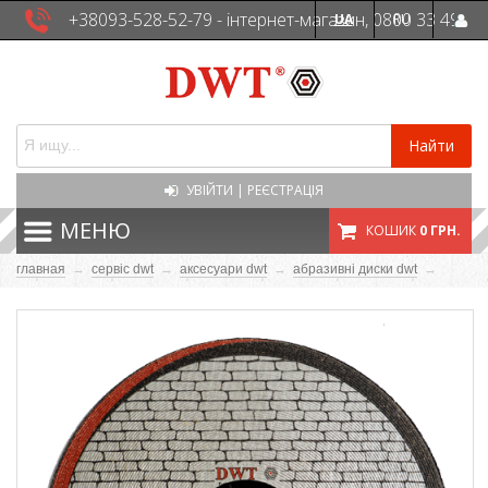
+38093-528-52-79 - інтернет-магазин, 0800 33 49
UA
RU
41 - сервісна служба
Найти
УВІЙТИ
|
РЕЄСТРАЦІЯ
МЕНЮ
КОШИК
0 ГРН.
главная
→
сервіс dwt
→
аксесуари dwt
→
абразивні диски dwt
→