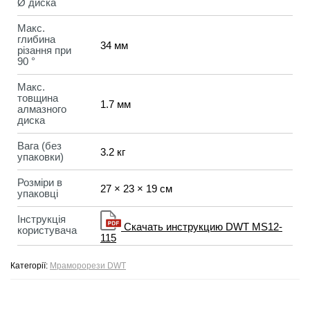
Ø диска
Макс.
глибина
34 мм
різання при
90 °
Макс.
товщина
1.7 мм
алмазного
диска
Вага (без
3.2 кг
упаковки)
Розміри в
27 × 23 × 19 см
упаковці
Інструкція
Скачать инструкцию DWT MS12-
користувача
115
Категорії:
Мраморорези DWT