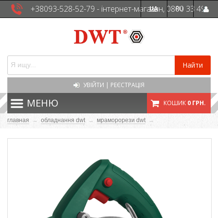
+38093-528-52-79 - інтернет-магазин, 0800 33 49
UA
RU
41 - сервісна служба
Найти
УВІЙТИ
|
РЕЄСТРАЦІЯ
МЕНЮ
КОШИК
0 ГРН.
главная
→
обладнання dwt
→
мраморорези dwt
→