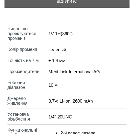
ВІДГУКИ (
0
)
Число що
проектуються
1V 1H(360°)
променів
Колір променя
зеленый
Точність на 7 м
± 1,4 мм
Производитель
Merit Link International AG
Робочий
10 м
діапазон
Джерело
3,7V; Li-Ion, 2600 mAh
живлення
Установча
1/4"-20UNC
різьблення
Функціональні
2-й класс лазера