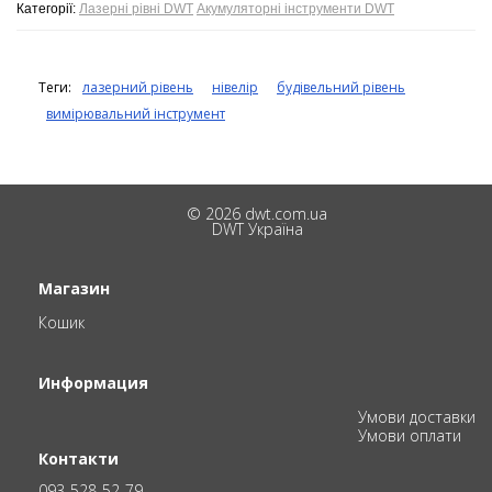
Категорії:
Лазерні рівні DWT
Акумуляторні інструменти DWT
Теги:
лазерний рівень
нівелір
будівельний рівень
вимірювальний інструмент
© 2026 dwt.com.ua
DWT Україна
Магазин
Кошик
Информация
Умови доставки
Умови оплати
Контакти
093-528-52-79