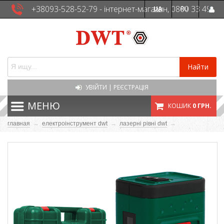
+38093-528-52-79 - інтернет-магазин, 0800 33 49
UA
RU
41 - сервісна служба
Найти
УВІЙТИ
|
РЕЄСТРАЦІЯ
МЕНЮ
КОШИК
0 ГРН.
главная
→
eлектроінструмент dwt
→
лазерні рівні dwt
→