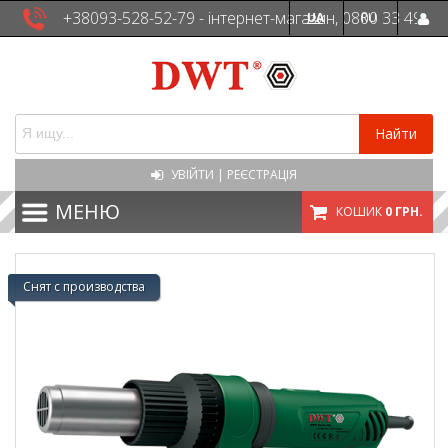
+38093-528-52-79 - інтернет-магазин, 0800 33 49
UA
RU
41 - сервісна служба
Найти
УВІЙТИ
|
РЕЄСТРАЦІЯ
МЕНЮ
КОШИК
0 ГРН.
Снят с производства