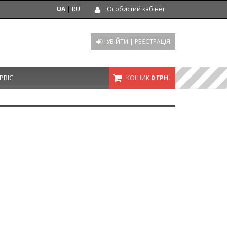
UA
|
RU
Особистий кабінет
УВІЙТИ
|
РЕЄСТРАЦІЯ
РВІС
КОШИК
0 ГРН.