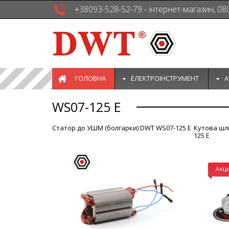
+38093-528-52-79 - інтернет-магазин, 08
ГОЛОВНА
EЛЕКТРОІНСТРУМЕНТ
А
WS07-125 E
Статор до УШМ (болгарки) DWT WS07-125 E
Кутова шл
125 E
Акц