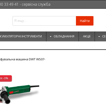
00 33 49 41 - сервісна служба
Найти
КУМУЛЯТОРНІ ІНСТРУМЕНТИ
ОБЛАДНАННЯ
АКЦІЇ
СЕ
іфувальна машина DWT WS07-
ия -0%