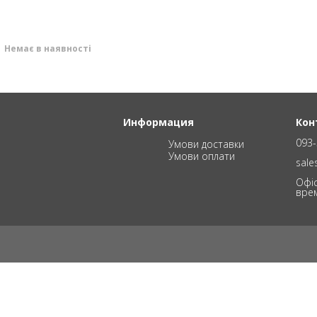
Немає в наявності
Информация
Кон
093-
Умови доставки
Умови оплати
sal
Офіс
вре