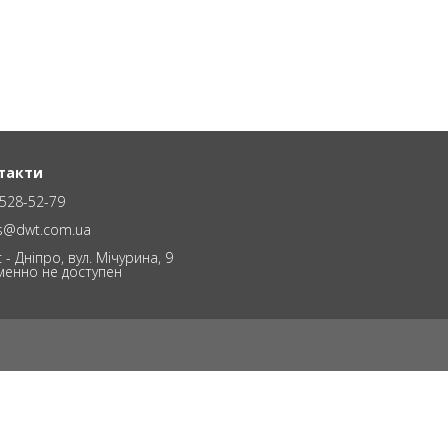
такти
528-52-79
es@dwt.com.ua
 - Дніпро, вул. Мічурина, 9
менно не доступен