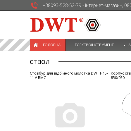
+38093-528-52-79 - інтернет-магазин, 08
ГОЛОВНА
EЛЕКТРОІНСТРУМЕНТ
А
ствол
Стовбур для відбійного молотка DWT H15-
Корпус ст
11 V BMC
850/950