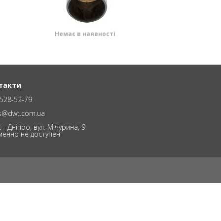
Немає в наявності
такти
528-52-79
es@dwt.com.ua
 - Дніпро, вул. Мічурина, 9
менно не доступен