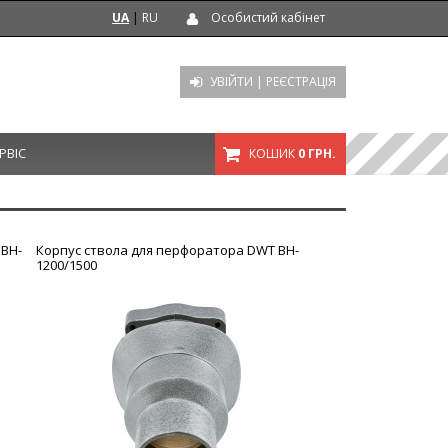
UA
|
RU
Особистий кабінет
УВІЙТИ
|
РЕЄСТРАЦІЯ
РВІС
КОШИК
0 ГРН.
 BH-
Корпус ствола для перфоратора DWT BH-
1200/1500