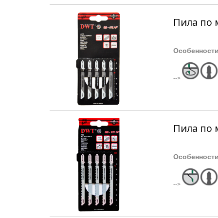
Пила по 
Особенност
-->
Пила по 
Особенност
-->