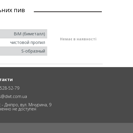
ьних пив
BiM (биметалл)
Немає в наявності
чистовой пропил
S-образный
такти
528-52-79
es@dwt.com.ua
 - Дніпро, вул. Мічурина, 9
менно не доступен