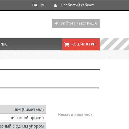
UA
|
RU
Особистий кабінет
УВІЙТИ
|
РЕЄСТРАЦІЯ
РВІС
КОШИК
0 ГРН.
BiM (биметалл)
Немає в наявності
чистовой пропил
азный с одним упором