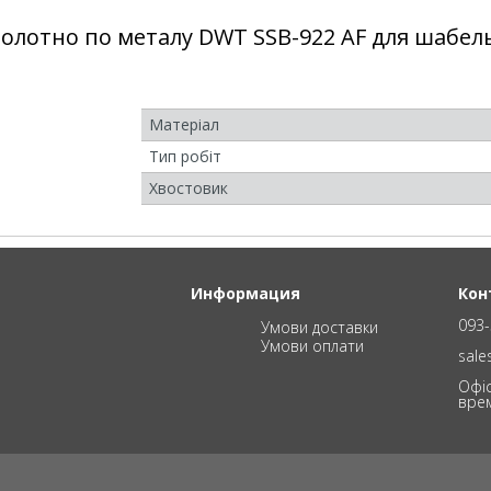
олотно по металу DWT SSB-922 AF для шабел
Матеріал
Тип робіт
Хвостовик
Информация
Кон
093-
Умови доставки
Умови оплати
sal
Офіс
вре