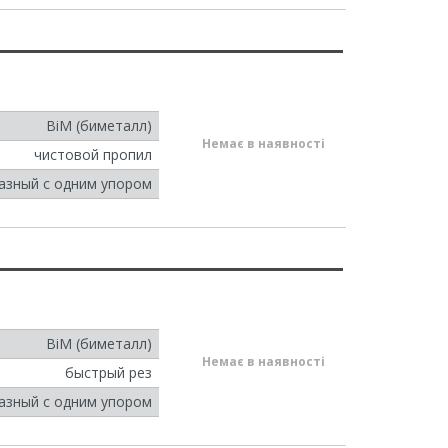
BiM (биметалл)
Немає в наявності
чистовой пропил
азный с одним упором
BiM (биметалл)
Немає в наявності
быстрый рез
азный с одним упором