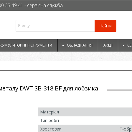
00 33 49 41 - сервісна служба
Найти
КУМУЛЯТОРНІ ІНСТРУМЕНТИ
ОБЛАДНАННЯ
АКЦІЇ
СЕ
металу DWT SB-318 BF для лобзика
и
Матеріал
Тип робіт
Хвостовик
Т-обр