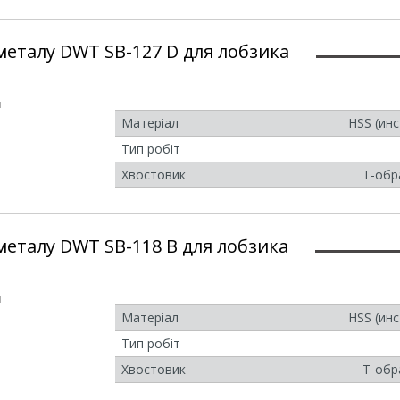
металу DWT SB-127 D для лобзика
и
Матеріал
HSS (ин
Тип робіт
Хвостовик
Т-обр
металу DWT SB-118 B для лобзика
и
Матеріал
HSS (ин
Тип робіт
Хвостовик
Т-обр