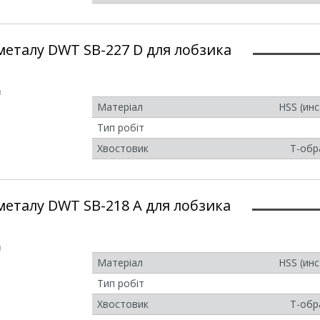
металу DWT SB-227 D для лобзика
и
Матеріал
HSS (ин
Тип робіт
Хвостовик
Т-обр
металу DWT SB-218 A для лобзика
и
Матеріал
HSS (ин
Тип робіт
Хвостовик
Т-обр