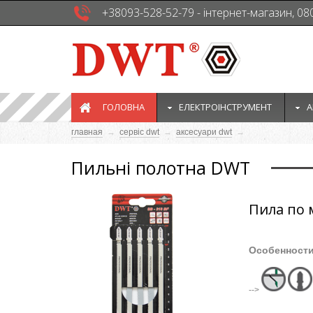
+38093-528-52-79 - інтернет-магазин, 08
ГОЛОВНА
EЛЕКТРОІНСТРУМЕНТ
А
главная
→
сервіс dwt
→
аксесуари dwt
→
Пильні полотна DWT
Пила по 
Особенност
-->