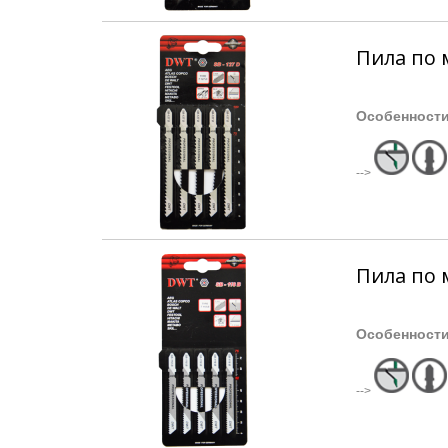
Пила по 
Особенност
-->
Пила по 
Особенност
-->