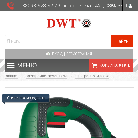
+38093-528-52-79 - інтернет-магазин, 0800 33 49
UA
RU
41 - сервісна служба
Найти
ВХОД
|
РЕГИСТРАЦИЯ
МЕНЮ
КОРЗИНА
0 ГРН.
главная
→
электроинструмент dwt
→
электролобзики dwt
→
Снят с производства