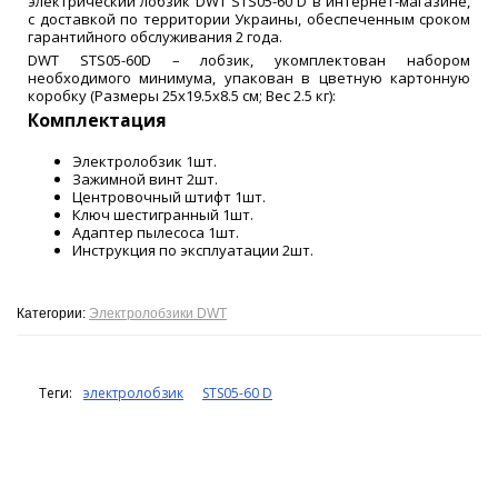
электрический лобзик DWT STS05-60 D в интернет-магазине,
с доставкой по территории Украины, обеспеченным сроком
гарантийного обслуживания 2 года.
DWT STS05-60D – лобзик, укомплектован набором
необходимого минимума, упакован в цветную картонную
коробку (Размеры 25х19.5х8.5 см; Вес 2.5 кг):
Комплектация
Электролобзик 1шт.
Зажимной винт 2шт.
Центровочный штифт 1шт.
Ключ шестигранный 1шт.
Адаптер пылесоса 1шт.
Инструкция по эксплуатации 2шт.
Категории:
Электролобзики DWT
Теги:
электролобзик
STS05-60 D