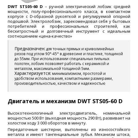
DWT STS05-60 D
– ручной электрический лобзик средней
мощности, полу-профессионального класса, в компактном
корпусе с D-образной рукояткой и регулируемой опорной
подошвой. Электролобзик, зарекомендовал себя у бытовых
потребителей и профессиональных строителей, как
бесхитростный и долговечный инструмент с идеальным
соотношением «цена-качество»
Предназначен:
для точных прямых и криволинейных
резов под углом 90°-45° в древесине и пластике, толщиной
до 55мм. При использовании специальных пильных
полотен, лобзик позволяет работать с керамикой и
металлом, максимальной толщиной 5мм.
Характеризуется:
минимализмом, простотой и
удобством использования, компактными размерами,
производительностью, качеством и надежностью
Двигатель и механизм DWT STS05-60 D
Высокотехнологичный электродвигатель, номинальной
мощностью 500 Вт (выходная мощность 290 Вт), развивает на
холостом ходу 3 000 оборотов в минуту.
Передаточные шестерни, выполнены из износостойкого
металла и имеют тангенциальные зубья. Механизм штока,