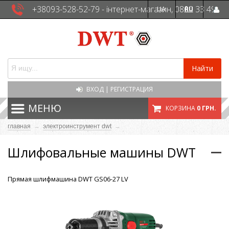
+38093-528-52-79 - інтернет-магазин, 0800 33 49
UA
RU
41 - сервісна служба
Найти
ВХОД
|
РЕГИСТРАЦИЯ
МЕНЮ
КОРЗИНА
0 ГРН.
главная
→
электроинструмент dwt
→
Шлифовальные машины DWT
Прямая шлифмашина DWT GS06-27 LV