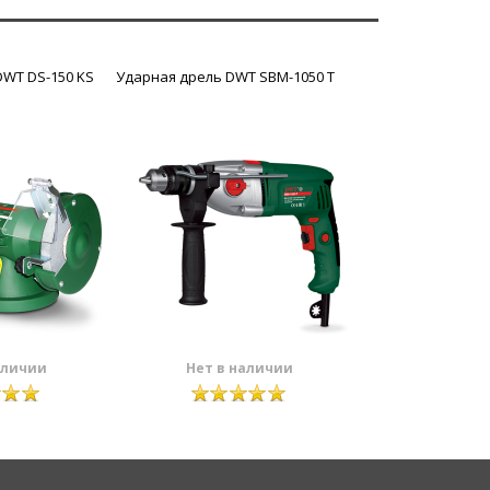
DWT DS-150 KS
Ударная дрель DWT SBM-1050 T
аличии
Нет в наличии