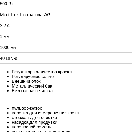
500 Вт
Merit Link International AG
2,2 A
1 мм
1000 мл
40 DIN-s
Регулятор количества краски
Регулируемое сопло
Внешний блок
Металлический бак
Безопасная очистка
пульверизатор
воронка для измерения вязкости
стержень для очистки
насадка для продувки
переносной ремень
инструкция по эксплуатации