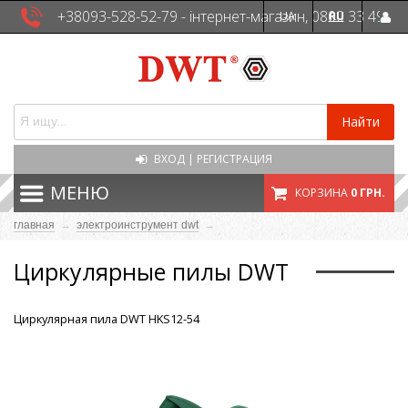
+38093-528-52-79 - інтернет-магазин, 0800 33 49
UA
RU
41 - сервісна служба
Найти
ВХОД
|
РЕГИСТРАЦИЯ
МЕНЮ
КОРЗИНА
0 ГРН.
главная
→
электроинструмент dwt
→
Циркулярные пилы DWT
Циркулярная пила DWT HKS12-54