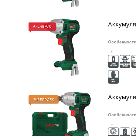
Аккумуля
Акция -0%
Особенност
-->
Аккумуля
Хит продаж
Особенност
-->