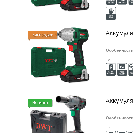
Аккумуля
Хит продаж
Особенност
-->
Аккумул
Новинка
Особенност
-->