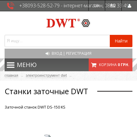
+38093-528-52-79 - інтернет-магазин, 0800 33 49
UA
RU
41 - сервісна служба
Найти
ВХОД
|
РЕГИСТРАЦИЯ
МЕНЮ
КОРЗИНА
0 ГРН.
главная
→
электроинструмент dwt
→
Станки заточные DWT
Заточной станок DWT DS-150 KS