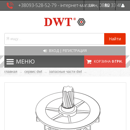
+38093-528-52-79 - інтернет-магазин, 0800 33 49
UA
RU
41 - сервісна служба
Найти
ВХОД
|
РЕГИСТРАЦИЯ
МЕНЮ
КОРЗИНА
0 ГРН.
главная
→
сервис dwt
→
запасные части dwt
→