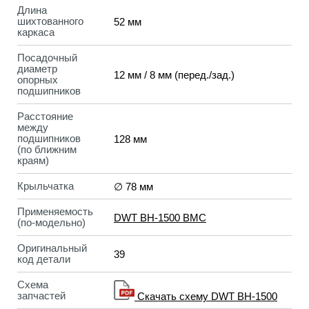
Длина
шихтованного
52 мм
каркаса
Посадочный
диаметр
12 мм / 8 мм (перед./зад.)
опорных
подшипников
Расстояние
между
подшипников
128 мм
(по ближним
краям)
Крыльчатка
∅ 78 мм
Применяемость
DWT BH-1500 BMC
(по-модельно)
Оригинальный
39
код детали
Схема
запчастей
Скачать схему DWT BH-1500