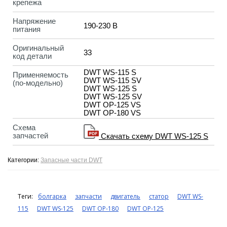
крепежа
Напряжение
190-230 B
питания
Оригинальный
33
код детали
DWT WS-115 S
Применяемость
DWT WS-115 SV
(по-модельно)
DWT WS-125 S
DWT WS-125 SV
DWT OP-125 VS
DWT OP-180 VS
Схема
запчастей
Скачать схему DWT WS-125 S
Категории:
Запасные части DWT
Теги:
болгарка
запчасти
двигатель
статор
DWT WS-
115
DWT WS-125
DWT OP-180
DWT OP-125