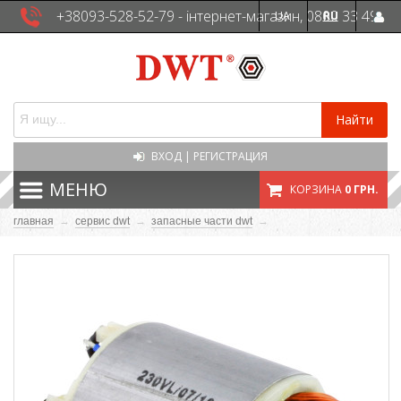
+38093-528-52-79 - інтернет-магазин, 0800 33 49
UA
RU
41 - сервісна служба
Найти
ВХОД
|
РЕГИСТРАЦИЯ
МЕНЮ
КОРЗИНА
0 ГРН.
главная
→
сервис dwt
→
запасные части dwt
→