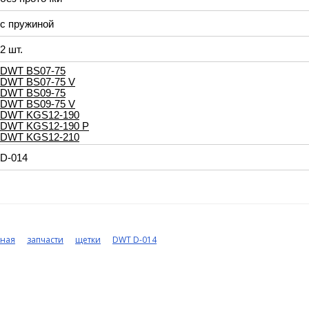
с пружиной
2 шт.
DWT BS07-75
DWT BS07-75 V
DWT BS09-75
DWT BS09-75 V
DWT KGS12-190
DWT KGS12-190 P
DWT KGS12-210
D-014
чная
запчасти
щетки
DWT D-014