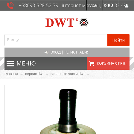
+38093-528-52-79 - інтернет-магазин, 0800 33 49
UA
RU
41 - сервісна служба
Найти
ВХОД
|
РЕГИСТРАЦИЯ
МЕНЮ
КОРЗИНА
0 ГРН.
главная
→
сервис dwt
→
запасные части dwt
→