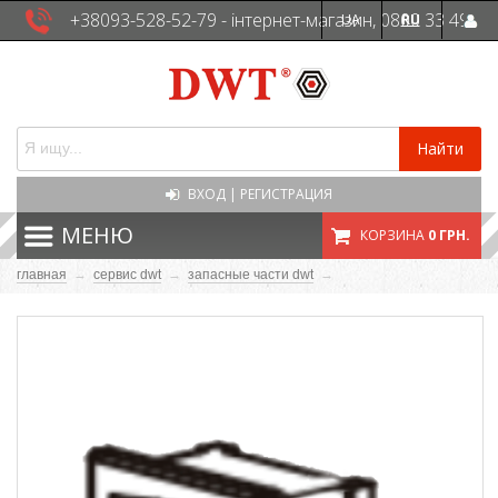
+38093-528-52-79 - інтернет-магазин, 0800 33 49
UA
RU
41 - сервісна служба
Найти
ВХОД
|
РЕГИСТРАЦИЯ
МЕНЮ
КОРЗИНА
0 ГРН.
главная
→
сервис dwt
→
запасные части dwt
→