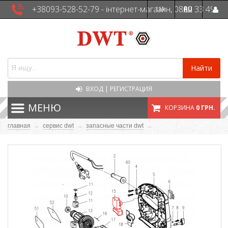
+38093-528-52-79 - інтернет-магазин, 0800 33 49
UA
RU
41 - сервісна служба
Найти
ВХОД
|
РЕГИСТРАЦИЯ
МЕНЮ
КОРЗИНА
0 ГРН.
главная
→
сервис dwt
→
запасные части dwt
→