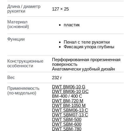
Длина / диаметр
127 × 25
рукоятки
Материал
пластик
(основной)
Функции
Пенал с теле рукоятки
Фиксация упора глубины
Перфорированная прорезиненная
Конструкционные
поверхность
особенности
Анатомически удобный дизайн
Вес
232 г
DWT BM06-10 G
Применяемость
DWT BM06-10 GС
(по-модельно)
BM-400 / 400 C
DWT BM-720 M
DWT BM-1050 M
DWT SBM06-13 C
DWT SBM07-13 C
DWT SBM-500
DWT SBM-600
DWT SBM-780