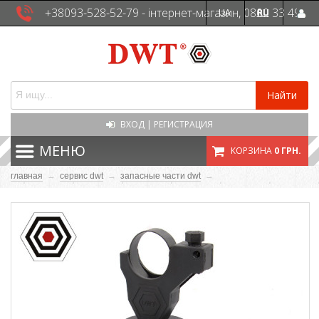
+38093-528-52-79 - інтернет-магазин, 0800 33 49
UA
RU
41 - сервісна служба
Найти
ВХОД
|
РЕГИСТРАЦИЯ
МЕНЮ
КОРЗИНА
0 ГРН.
главная
→
сервис dwt
→
запасные части dwt
→