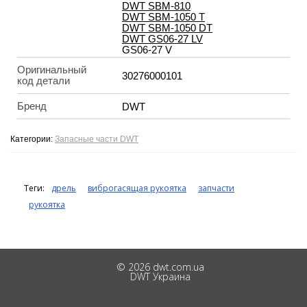
DWT SBM-810
DWT SBM-1050 T
DWT SBM-1050 DT
DWT GS06-27 LV
GS06-27 V
Оригинальный
30276000101
код детали
Бренд
DWT
Категории:
Запасные части DWT
Теги:
дрель
виброгасящая рукоятка
запчасти
рукоятка
© 2026 dwt.com.ua
DWT Украина