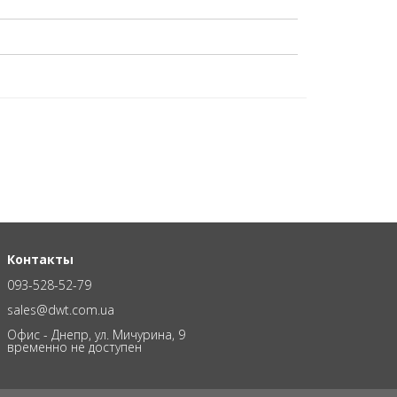
Контакты
093-528-52-79
sales@dwt.com.ua
Офис - Днепр, ул. Мичурина, 9
временно не доступен