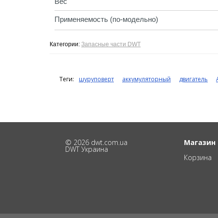
Вес
Применяемость (по-модельно)
Категории:
Запасные части DWT
Теги:
шуруповерт
аккумуляторный
двигатель
© 2026 dwt.com.ua
Магазин
DWT Украина
Корзина