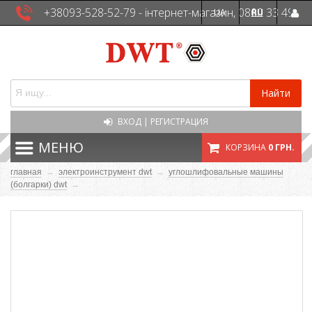
+38093-528-52-79 - інтернет-магазин, 0800 33 49
UA
RU
41 - сервісна служба
Найти
ВХОД
|
РЕГИСТРАЦИЯ
МЕНЮ
КОРЗИНА
0 ГРН.
главная
→
электроинструмент dwt
→
углошлифовальные машины
(болгарки) dwt
→