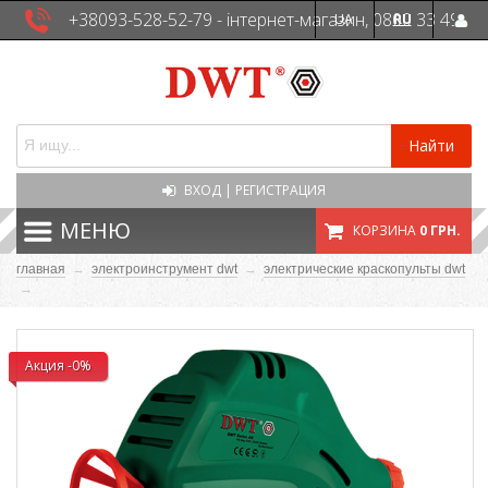
+38093-528-52-79 - інтернет-магазин, 0800 33 49
UA
RU
41 - сервісна служба
Найти
ВХОД
|
РЕГИСТРАЦИЯ
МЕНЮ
КОРЗИНА
0 ГРН.
главная
→
электроинструмент dwt
→
электрические краскопульты dwt
→
Акция -0%