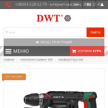
+38093-528-52-79 - інтернет-магазин, 0800 33 49
UA
RU
41 - сервісна служба
Найти
ВХОД
|
РЕГИСТРАЦИЯ
МЕНЮ
КОРЗИНА
0 ГРН.
главная
→
электроинструмент dwt
→
перфораторы dwt
→
Хит продаж