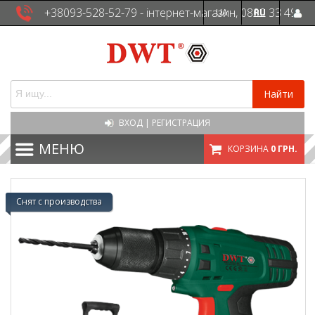
+38093-528-52-79 - інтернет-магазин, 0800 33 49
UA
RU
41 - сервісна служба
Найти
ВХОД
|
РЕГИСТРАЦИЯ
МЕНЮ
КОРЗИНА
0 ГРН.
Снят с производства