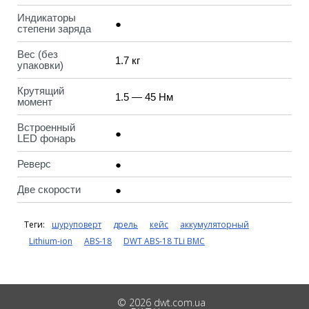
Индикаторы
●
степени заряда
Вес (без
1.7 кг
упаковки)
Крутящий
1.5 — 45 Нм
момент
Встроенный
●
LED фонарь
Реверс
●
Две скорости
●
Теги:
шуруповерт
дрель
кейс
аккумуляторный
Lithium-ion
ABS-18
DWT ABS-18 TLi BMC
© 2026 dwt.com.ua