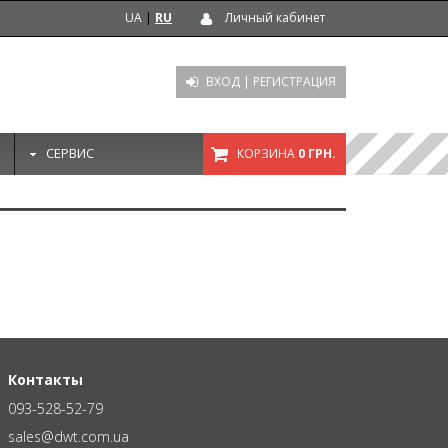
UA
|
RU
Личный кабинет
ВХОД
|
РЕГИСТРАЦИЯ
СЕРВИС
КОРЗИНА
0 ГРН.
Контакты
093-528-52-79
sales@dwt.com.ua